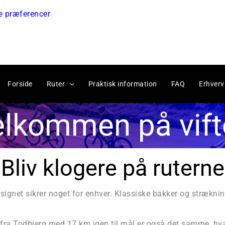
e præferencer
Forside
Ruter
Praktisk information
FAQ
Erhverv
elkommen på vift
Bliv klogere på ruterne
ignet sikrer noget for enhver. Klassiske bakker og stræknin
n fra Todbjerg med 17 km igen til mål er også det samme, hva