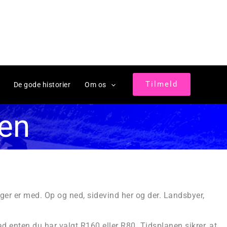
Tilmeld
De gode historier
Om os
en
ger er med. Op og ned, sidevind her og der. Landsbyer,
d enten du har valgt R160 eller R80. Tidsplanen sikrer, at