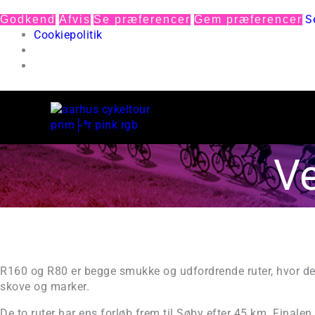
S
Godkend
Afvis
Se præferencer
Gem præferencer
Cookiepolitik
V
R160 og R80 er begge smukke og udfordrende ruter, hvor des
skove og marker.
De to ruter har ens forløb frem til Søby efter 45 km. Finale